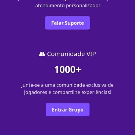
atendimento personalizado!
Falar Suporte
👥 Comunidade VIP
1000+
Junte-se a uma comunidade exclusiva de
jogadores e compartilhe experiências!
Entrar Grupo