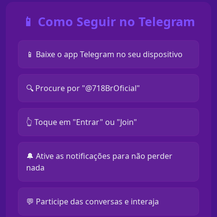
📱 Como Seguir no Telegram
📱 Baixe o app Telegram no seu dispositivo
🔍 Procure por "@718BrOficial"
👆 Toque em "Entrar" ou "Join"
🔔 Ative as notificações para não perder
nada
💬 Participe das conversas e interaja