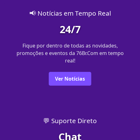
📢 Notícias em Tempo Real
24/7
Fique por dentro de todas as novidades,
promoções e eventos da 76Br.Com em tempo
real!
Ver Notícias
💬 Suporte Direto
Chat