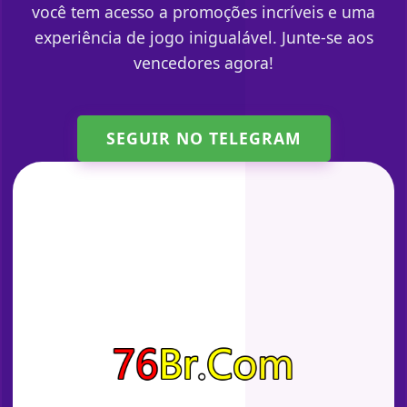
você tem acesso a promoções incríveis e uma
experiência de jogo inigualável. Junte-se aos
vencedores agora!
SEGUIR NO TELEGRAM