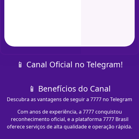
📱 Canal Oficial no Telegram!
📱 Benefícios do Canal
Descubra as vantagens de seguir a 7777 no Telegram
Com anos de experiência, a 7777 conquistou
reconhecimento oficial, e a plataforma 7777 Brasil
oferece serviços de alta qualidade e operação rápida.