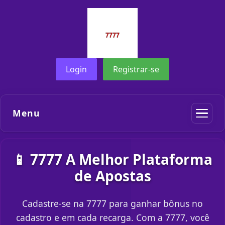
Login
Registrar-se
Menu
📱 7777 A Melhor Plataforma
de Apostas
Cadastre-se na 7777 para ganhar bônus no
cadastro e em cada recarga. Com a 7777, você