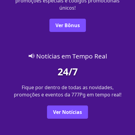
promoções especiais e códigos promocionais
únicos!
Ver Bônus
📢 Notícias em Tempo Real
24/7
Fique por dentro de todas as novidades,
promoções e eventos da 777Pg em tempo real!
Ver Notícias