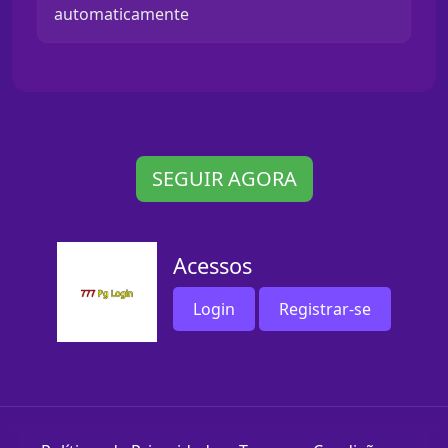
automaticamente
SEGUIR AGORA
Acessos
Login
Registrar-se