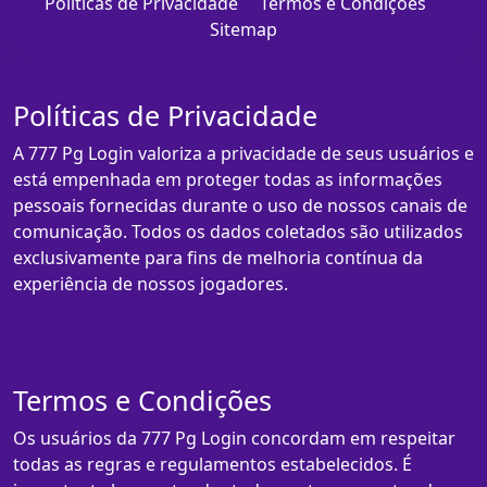
Políticas de Privacidade
Termos e Condições
Sitemap
Políticas de Privacidade
A 777 Pg Login valoriza a privacidade de seus usuários e
está empenhada em proteger todas as informações
pessoais fornecidas durante o uso de nossos canais de
comunicação. Todos os dados coletados são utilizados
exclusivamente para fins de melhoria contínua da
experiência de nossos jogadores.
Termos e Condições
Os usuários da 777 Pg Login concordam em respeitar
todas as regras e regulamentos estabelecidos. É