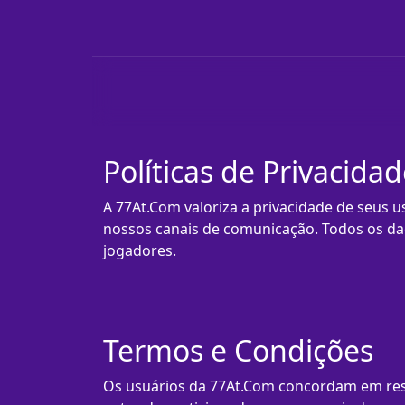
Políticas de Privacida
A 77At.Com valoriza a privacidade de seus 
nossos canais de comunicação. Todos os dad
jogadores.
Termos e Condições
Os usuários da 77At.Com concordam em resp