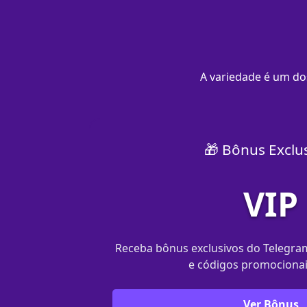
A variedade é um dos
🎁 Bônus Exclu
VIP
Receba bônus exclusivos do Telegra
e códigos promocionai
Ver Bônus