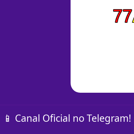
📱 Canal Oficial no Telegram!