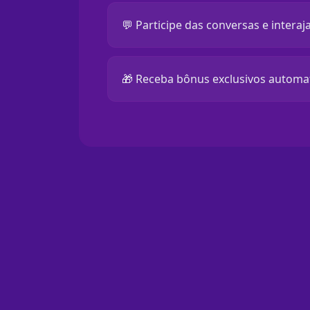
💬 Participe das conversas e interaj
🎁 Receba bônus exclusivos autom