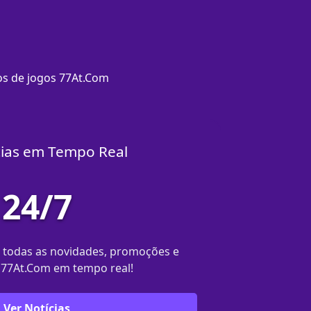
pos de jogos 77At.Com
cias em Tempo Real
24/7
e todas as novidades, promoções e
 77At.Com em tempo real!
Ver Notícias