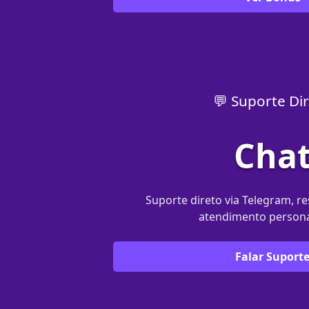
💬 Suporte Di
Cha
Suporte direto via Telegram, r
atendimento persona
Falar Suport