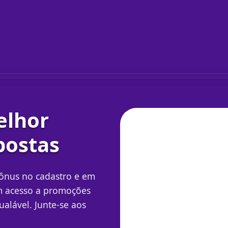
elhor
postas
ônus no cadastro e em
m acesso a promoções
ualável. Junte-se aos