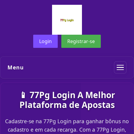
Login
Registrar-se
Menu
📱 77Pg Login A Melhor
Plataforma de Apostas
Cadastre-se na 77Pg Login para ganhar bônus no
cadastro e em cada recarga. Com a 77Pg Login,