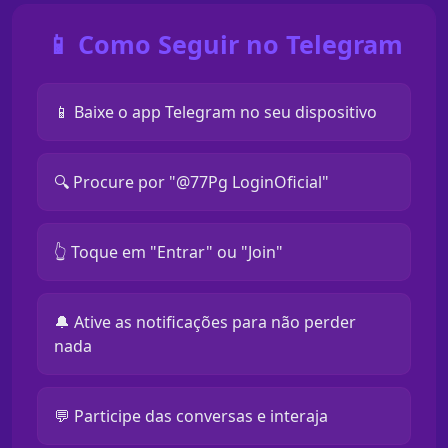
📱 Como Seguir no Telegram
📱 Baixe o app Telegram no seu dispositivo
🔍 Procure por "@77Pg LoginOficial"
👆 Toque em "Entrar" ou "Join"
🔔 Ative as notificações para não perder
nada
💬 Participe das conversas e interaja