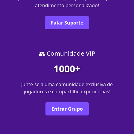
atendimento personalizado!
Falar Suporte
👥 Comunidade VIP
1000+
Junte-se a uma comunidade exclusiva de
jogadores e compartilhe experiências!
Entrar Grupo