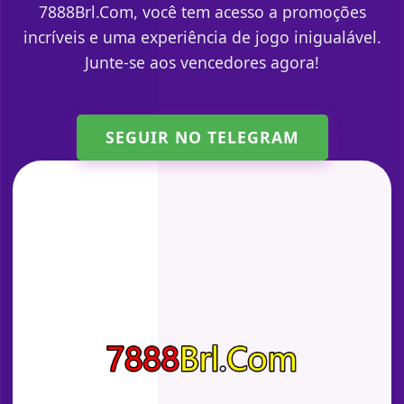
7888Brl.Com, você tem acesso a promoções
incríveis e uma experiência de jogo inigualável.
Junte-se aos vencedores agora!
SEGUIR NO TELEGRAM