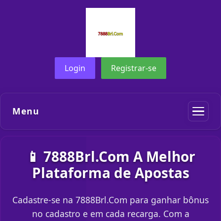
Login
Registrar-se
Menu
📱 7888Brl.Com A Melhor
Plataforma de Apostas
Cadastre-se na 7888Brl.Com para ganhar bônus
no cadastro e em cada recarga. Com a