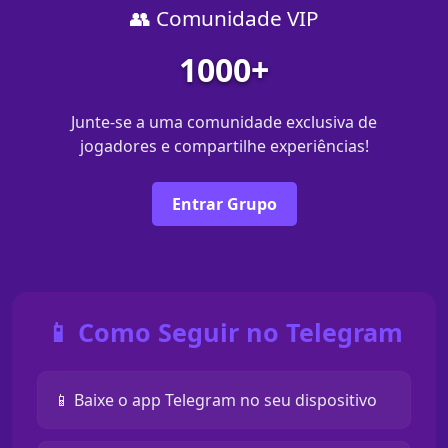
👥 Comunidade VIP
1000+
Junte-se a uma comunidade exclusiva de
jogadores e compartilhe experiências!
Entrar Grupo
📱 Como Seguir no Telegram
📱 Baixe o app Telegram no seu dispositivo