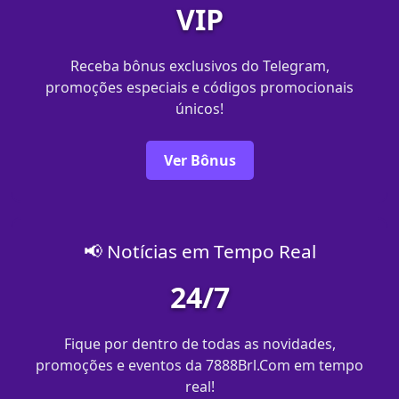
VIP
Receba bônus exclusivos do Telegram,
promoções especiais e códigos promocionais
únicos!
Ver Bônus
📢 Notícias em Tempo Real
24/7
Fique por dentro de todas as novidades,
promoções e eventos da 7888Brl.Com em tempo
real!