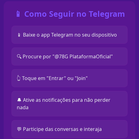
📱 Como Seguir no Telegram
📱 Baixe o app Telegram no seu dispositivo
🔍 Procure por "@78G PlataformaOficial"
👆 Toque em "Entrar" ou "Join"
🔔 Ative as notificações para não perder
nada
💬 Participe das conversas e interaja