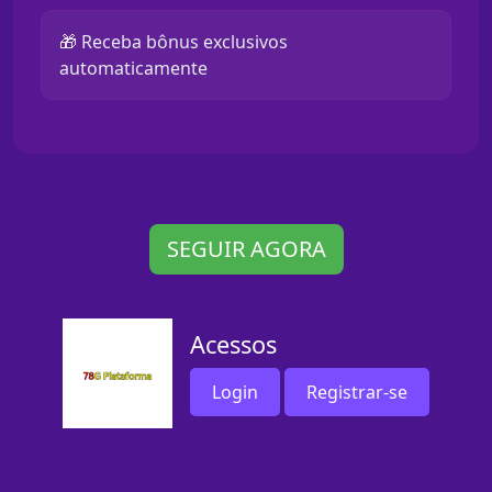
🎁 Receba bônus exclusivos
automaticamente
SEGUIR AGORA
Acessos
Login
Registrar-se