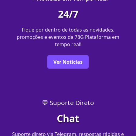
24/7
Fique por dentro de todas as novidades,
promoções e eventos da 78G Plataforma em
tempo real!
Ver Notícias
💬 Suporte Direto
Chat
Suporte direto via Telegram, respostas rápidas e