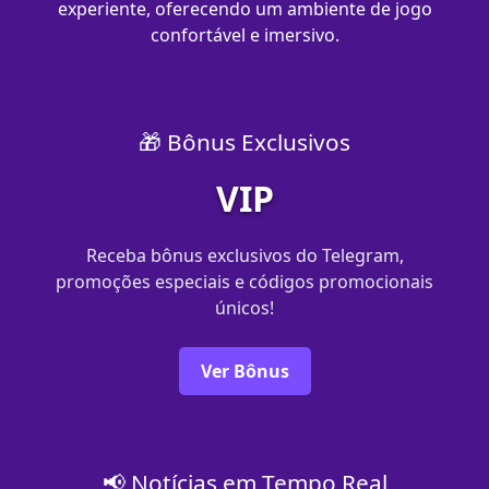
experiente, oferecendo um ambiente de jogo
confortável e imersivo.
🎁 Bônus Exclusivos
VIP
Receba bônus exclusivos do Telegram,
promoções especiais e códigos promocionais
únicos!
Ver Bônus
📢 Notícias em Tempo Real