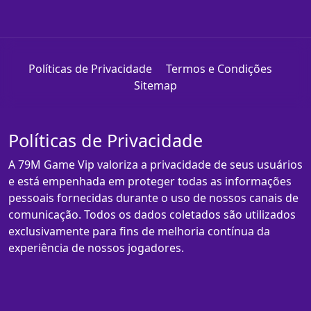
Políticas de Privacidade
Termos e Condições
Sitemap
Políticas de Privacidade
A 79M Game Vip valoriza a privacidade de seus usuários
e está empenhada em proteger todas as informações
pessoais fornecidas durante o uso de nossos canais de
comunicação. Todos os dados coletados são utilizados
exclusivamente para fins de melhoria contínua da
experiência de nossos jogadores.