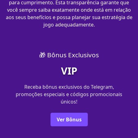
para cumprimento. Esta transparência garante que
você sempre saiba exatamente onde está em relação
aos seus benefícios e possa planejar sua estratégia de
jogo adequadamente.
🎁 Bônus Exclusivos
VIP
Receba bônus exclusivos do Telegram,
promoções especiais e códigos promocionais
únicos!
Ver Bônus