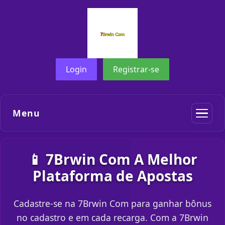
Login
Registrar-se
Menu
📱 7Brwin Com A Melhor
Plataforma de Apostas
Cadastre-se na 7Brwin Com para ganhar bônus
no cadastro e em cada recarga. Com a 7Brwin