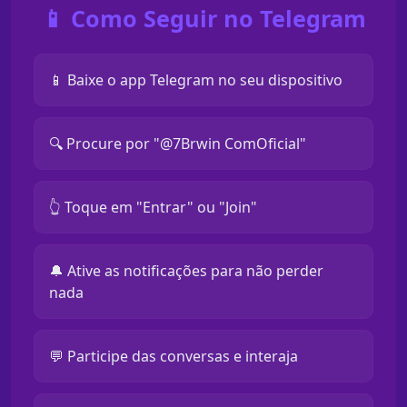
📱 Como Seguir no Telegram
📱 Baixe o app Telegram no seu dispositivo
🔍 Procure por "@7Brwin ComOficial"
👆 Toque em "Entrar" ou "Join"
🔔 Ative as notificações para não perder
nada
💬 Participe das conversas e interaja