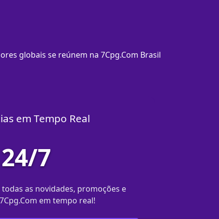
ores globais se reúnem na 7Cpg.Com Brasil
cias em Tempo Real
24/7
e todas as novidades, promoções e
 7Cpg.Com em tempo real!