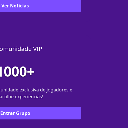
Ver Notícias
Comunidade VIP
1000+
unidade exclusiva de jogadores e
rtilhe experiências!
Entrar Grupo