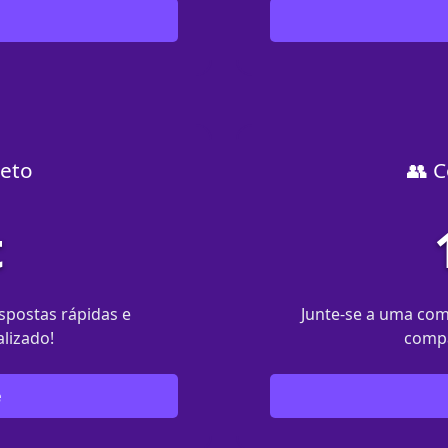
reto
👥 
t
espostas rápidas e
Junte-se a uma com
lizado!
compa
e