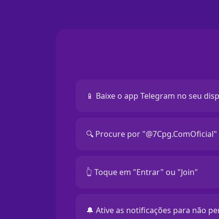
📱 Baixe o app Telegram no seu disp
🔍 Procure por "@7Cpg.ComOficial"
👆 Toque em "Entrar" ou "Join"
🔔 Ative as notificações para não p