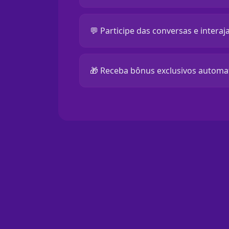
💬 Participe das conversas e interaj
🎁 Receba bônus exclusivos autom