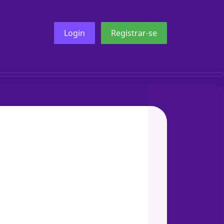
Login
Registrar-se